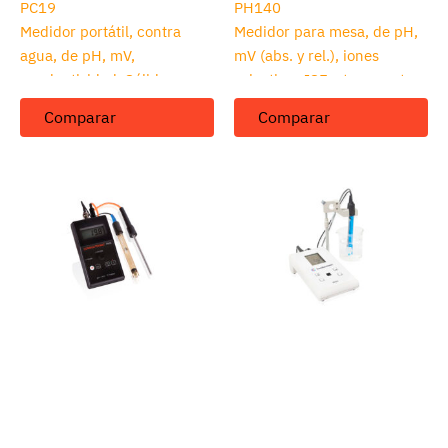
PC19
PH140
Medidor portátil, contra
Medidor para mesa, de pH,
agua, de pH, mV,
mV (abs. y rel.), iones
conductividad, Sólidos
selectivos ISE y temperatura
Totales Disueltos TDS y
Comparar
Comparar
temperatura