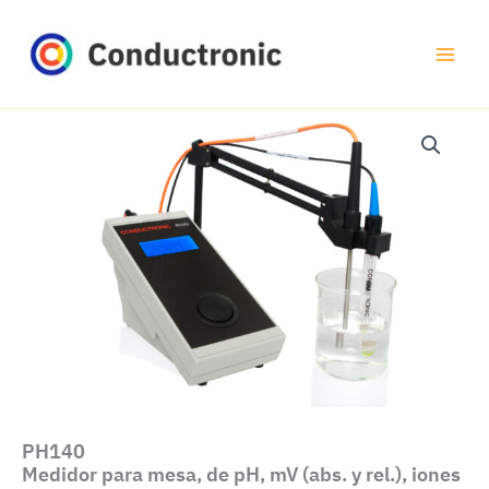
Ir
al
contenido
PH140
Medidor para mesa, de pH, mV (abs. y rel.), iones