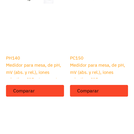
PH140
PC150
Medidor para mesa, de pH,
Medidor para mesa, de pH,
mV (abs. y rel.), iones
mV (abs. y rel.), iones
selectivos ISE y temperatura
selectivos ISE,
conductividad EC, TDS,
Comparar
Comparar
salinidad, resistividad y
temperatura