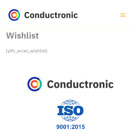
Ir
al
contenido
Wishlist
[yith_wcwl_wishlist]