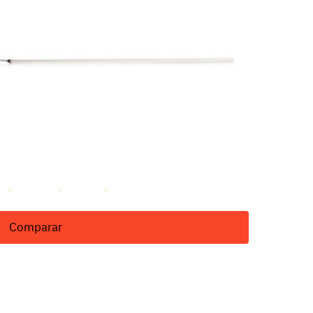
T/IT
lda de conductividad y TDS con compensador de
mperatura, para tanque
Comparar