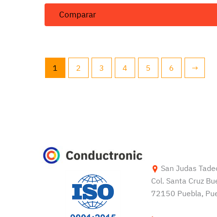
Comparar
1
2
3
4
5
6
→
San Judas Tade
Col. Santa Cruz Bu
72150 Puebla, Pue