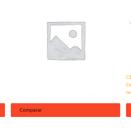
C1TH/IL
C
Celda de Conductividad con compensador de
Ce
temperatura, para alta temperatura y para línea
te
Comparar