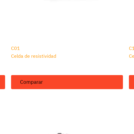
C01
C
Celda de resistividad
Ce
Comparar