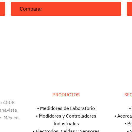
Comparar
PRODUCTOS
SE
o 4508
• Medidores de Laboratorio
•
enavista
• Medidores y Controladores
• Acerc
. México.
Industriales
• P
• Electrodos, Celdas y Sensores
• 