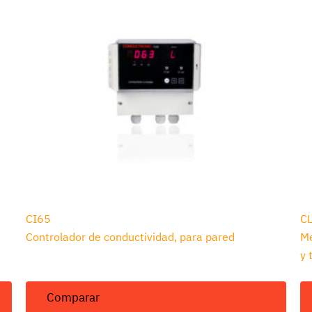
CI65
C
Controlador de conductividad, para pared
Me
y 
Comparar