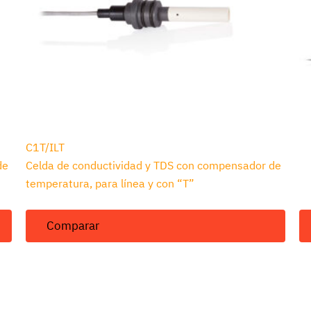
C1T/ILT
C1
de
Celda de conductividad y TDS con compensador de
Ce
temperatura, para línea y con “T”
te
Comparar