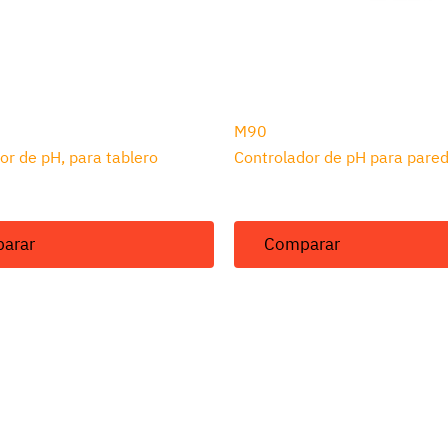
M90
or de pH, para tablero
Controlador de pH para pare
arar
Comparar